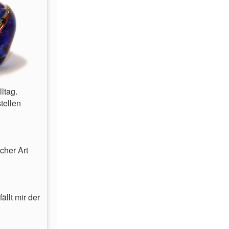
ltag.
tellen
cher Art
ällt mir der