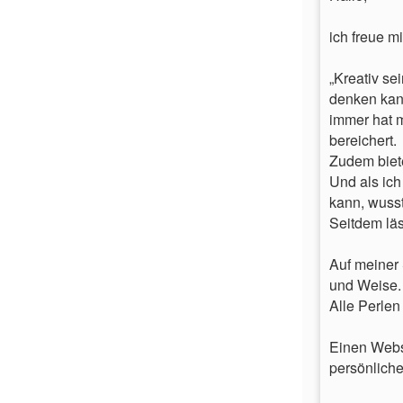
ich freue m
„Kreativ se
denken kan
immer hat m
bereichert.
Zudem biete
Und als ich
kann, wusst
Seitdem läs
Auf meiner 
und Weise.
Alle Perlen
Einen Websh
persönliche