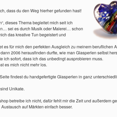
ich, dass du den Weg hierher gefunden hast!
in“, dieses Thema begleitet mich seit ich
n… sei es durch Musik oder Malerei… schon
ich das kreative Tun begeistert und
t es für mich den perfekten Ausgleich zu meinem beruflichen Al
 dann 2006 herausfinden durfte, wie man Glasperlen selbst hers
e ich sofort, dass ich das unbedingt ausprobieren muss.
st es mich nicht mehr los.
Seite findest du handgefertigte Glasperlen in ganz unterschiedli
 sind Unikate.
op betreibe ich nicht, dafür fehlt mir die Zeit und außerdem gef
 Austausch auf Märkten einfach besser.